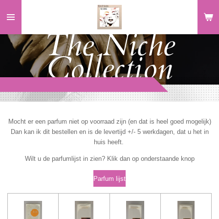
Ga
direct
The Niche
naar
de
hoofdinhoud
Collection
Mocht er een parfum niet op voorraad zijn (en dat is heel goed mogelijk)
Dan kan ik dit bestellen en is de levertijd +/- 5 werkdagen, dat u het in
huis heeft.
Wilt u de parfumlijst in zien? Klik dan op onderstaande knop
Parfum lijst