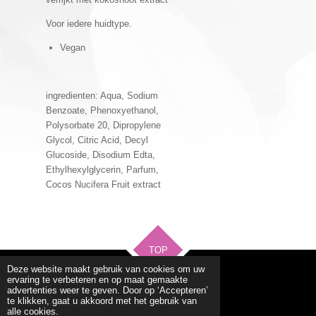
Voor iedere huidtype.
Vegan
ingredienten: Aqua, Sodium
Benzoate, Phenoxyethanol,
Polysorbate 20, Dipropylene
Glycol, Citric Acid, Decyl
Glucoside, Disodium Edta,
Ethylhexylglycerin, Parfum,
Cocos Nucifera Fruit extract
TOP
Deze website maakt gebruik van cookies om uw
ervaring te verbeteren en op maat gemaakte
advertenties weer te geven. Door op ‘Accepteren’
Voorwaardes/huisregels
te klikken, gaat u akkoord met het gebruik van
alle cookies.