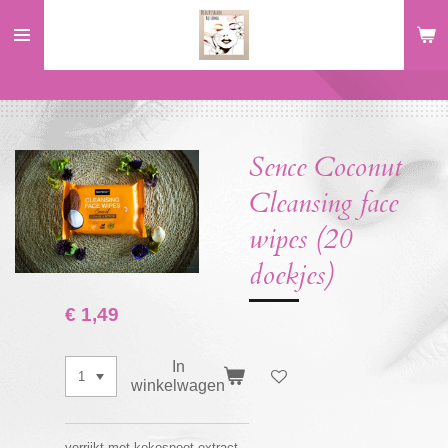
Ga
direct
naar
de
hoofdinhoud
Sence Coconut
Cleansing face
wipes (20
doekjes)
€ 1,49
In
winkelwagen
verrijkt met kokosnoot extract