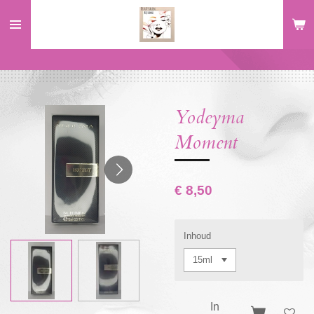
Ga
direct
naar
de
hoofdinhoud
Yodeyma
Moment
€ 8,50
Inhoud
In