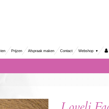
ten
Prijzen
Afspraak maken
Contact
Webshop
Loveli Fa