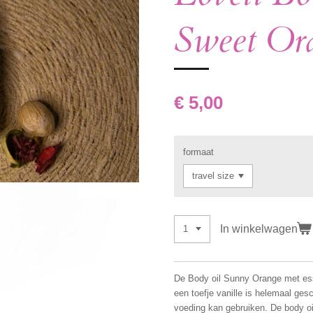
Sweet Or
€ 5,00
formaat
In winkelwagen
De Body oil Sunny Orange met esse
een toefje vanille is helemaal ges
voeding kan gebruiken. De body oi