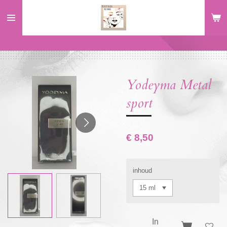
Ga
direct
naar
de
hoofdinhoud
Yodeyma Metal
sport
€ 8,50
inhoud
In